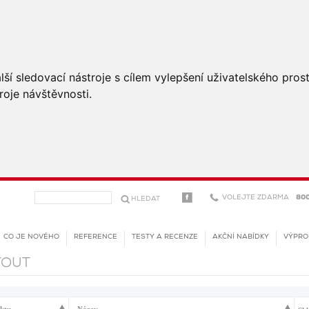
ší sledovací nástroje s cílem vylepšení uživatelského pro
roje návštěvnosti.
VOLEJTE ZDARMA
800
CO JE NOVÉHO
REFERENCE
TESTY A RECENZE
AKČNÍ NABÍDKY
VÝPRO
TOUT