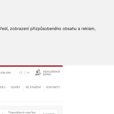
středí, zobrazení přizpůsobeného obsahu a reklam,
|
CZ
SK
 131 134
DEJ
CENÍKY
KE STAŽENÍ
KONTAKTY
Výprodejová cena bez