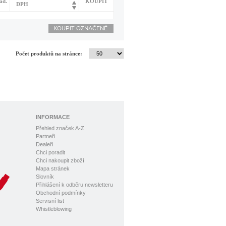
ad.
KOUPIT
DPH
Počet produktů na stránce:
INFORMACE
Přehled značek A-Z
Partneři
Dealeři
Chci poradit
Chci nakoupit zboží
Mapa stránek
Slovník
Přihlášení k odběru newsletteru
Obchodní podmínky
Servisní list
Whistleblowing