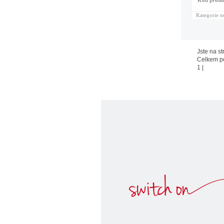
Kód produ
Kategorie n
Jste na st
Celkem p
1
|