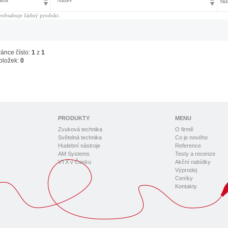
ktu
Název
Skl
eobsahuje žádný produkt.
ránce číslo:
1
z
1
oložek:
0
PRODUKTY
MENU
Zvuková technika
O firmě
Světelná technika
Co je nového
Hudební nástroje
Reference
AM Systems
Testy a recenze
VTX v Česku
Akční nabídky
Výprodej
Ceníky
Kontakty