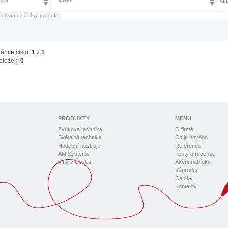
ktu
Název
Skl
eobsahuje žádný produkt.
ránce číslo:
1
z
1
oložek:
0
PRODUKTY
MENU
Zvuková technika
O firmě
Světelná technika
Co je nového
Hudební nástroje
Reference
AM Systems
Testy a recenze
VTX v Česku
Akční nabídky
Výprodej
Ceníky
Kontakty