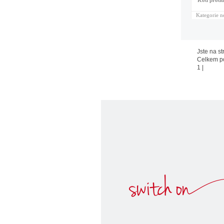
Kód produ
Kategorie n
Jste na st
Celkem p
1
|