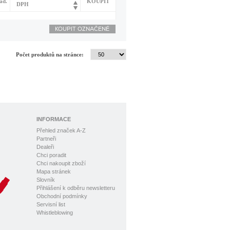
ad.
KOUPIT
DPH
Počet produktů na stránce:
INFORMACE
Přehled značek A-Z
Partneři
Dealeři
Chci poradit
Chci nakoupit zboží
Mapa stránek
Slovník
Přihlášení k odběru newsletteru
Obchodní podmínky
Servisní list
Whistleblowing