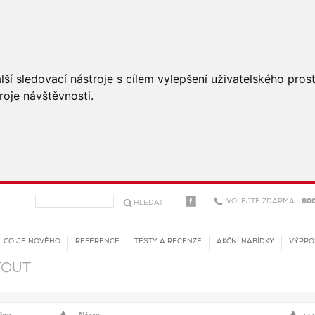
ší sledovací nástroje s cílem vylepšení uživatelského pro
roje návštěvnosti.
VOLEJTE ZDARMA
800
CO JE NOVÉHO
REFERENCE
TESTY A RECENZE
AKČNÍ NABÍDKY
VÝPRO
TOUT