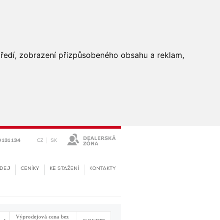
středí, zobrazení přizpůsobeného obsahu a reklam,
|
CZ
SK
 131 134
DEJ
CENÍKY
KE STAŽENÍ
KONTAKTY
Výprodejová cena bez