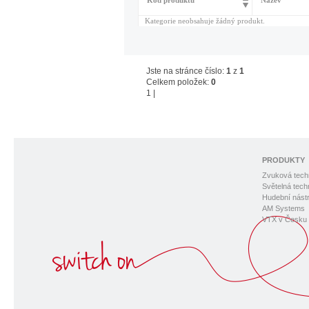
Kód produktu
Název
Kategorie neobsahuje žádný produkt.
Jste na stránce číslo:
1
z
1
Celkem položek:
0
1
|
PRODUKTY
Zvuková tech
Světelná tech
Hudební nástr
AM Systems
VTX v Česku