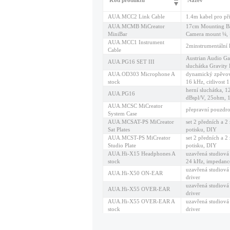
Kód produktu
Název
AUA.MCC2 Link Cable
1.4m kabel pro při
AUA.MCMB MiCreator
17cm Mounting Bar
MiniBar
Camera mount ¼, 
AUA.MCC1 Instrument
2minstrumentální k
Cable
Austrian Audio Gam
AUA.PG16 SET III
sluchátka Gravit
AUA.OD303 Microphone A
dynamický zpěvov
stock
16 kHz, citlivos
herní sluchátka,
AUA.PG16
dBspl/V, 25ohm, 
AUA.MCSC MiCreator
přepravní pouzdro
System Case
AUA.MCSAT-PS MiCreator
set 2 předních a 2 
Sat Plates
potisku, DIY
AUA.MCST-PS MiCreator
set 2 předních a 2 
Studio Plate
potisku, DIY
AUA.Hi-X15 Headphones A
uzavřená studiová 
stock
24 kHz, impedanc
uzavřená studiová
AUA.Hi-X50 ON-EAR
driver
uzavřená studiová
AUA.Hi-X55 OVER-EAR
driver
AUA.Hi-X55 OVER-EAR A
uzavřená studiová
stock
driver