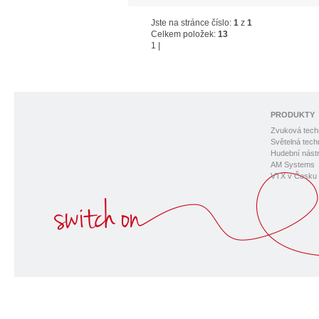
Jste na stránce číslo:
1
z
1
Celkem položek:
13
1
|
PRODUKTY
Zvuková tech
Světelná tech
Hudební nástr
AM Systems
VTX v Česku