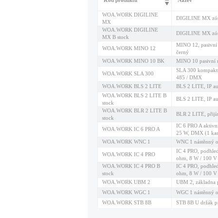
Kód produktu
Název
WOA.WORK DIGILINE
DIGILINE MX zón
MX
WOA.WORK DIGILINE
DIGILINE MX zón
MX B stock
MINO 12, pasivní 
WOA.WORK MINO 12
černý
WOA.WORK MINO 10 BK
MINO 10 pasivní 
SLA 300 kompaktn
WOA.WORK SLA 300
485 / DMX
WOA.WORK BLS 2 LITE
BLS 2 LITE, IP au
WOA.WORK BLS 2 LITE B
BLS 2 LITE, IP au
stock
WOA.WORK BLR 2 LITE B
BLR 2 LITE, přijí
stock
IC 6 PRO A aktivn
WOA.WORK IC 6 PRO A
25 W, DMX (1 kan
WOA.WORK WNC 1
WNC 1 nástěnný ov
IC 4 PRO, podhle
WOA.WORK IC 4 PRO
ohm, 8 W / 100 V
WOA.WORK IC 4 PRO B
IC 4 PRO, podhle
stock
ohm, 8 W / 100 V
WOA.WORK UBM 2
UBM 2, základna
WOA.WORK WGC 1
WGC 1 nástěnný ov
WOA.WORK STB 8B
STB 8B U držák 