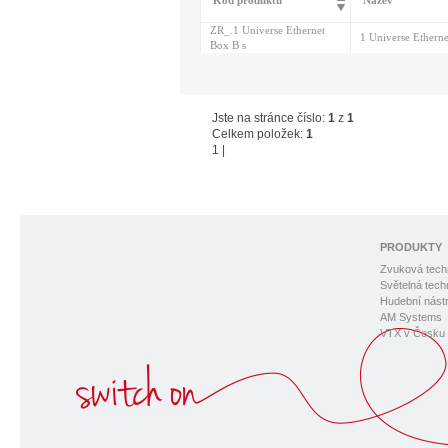
Kód produktu
Název
ZR_.1 Universe Ethernet
1 Universe Ethern
Box B s
Jste na stránce číslo:
1
z
1
Celkem položek:
1
1
|
PRODUKTY
Zvuková tech
Světelná tech
Hudební nástr
AM Systems
VTX v Česku