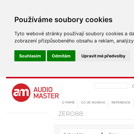
Používáme soubory cookies
Tyto webové stránky používají soubory cookies a dalš
zobrazení přizpůsobeného obsahu a reklam, analýzy 
Souhlasím
Odmítám
Upravit mé předvolby
O FIRMĚ
CO JE NOVÉHO
REFERENCE
ZERO88