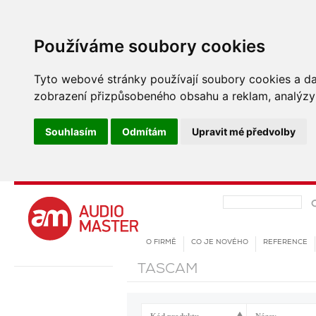
Používáme soubory cookies
Tyto webové stránky používají soubory cookies a dalš
zobrazení přizpůsobeného obsahu a reklam, analýzy 
Souhlasím
Odmítám
Upravit mé předvolby
O FIRMĚ
CO JE NOVÉHO
REFERENCE
TASCAM