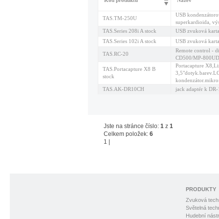
Kód produktu
Název
USB kondenzátorov
TAS.TM-250U
superkardioida, vý
TAS.Series 208i A stock
USB zvuková kart
TAS.Series 102i A stock
USB zvuková kart
Remote control - di
TAS.RC-20
CD500/MP-800U
Portacapture X8,L
TAS.Portacapture X8 B
3,5"dotyk.barev.L
stock
kondenzátor.mikr
TAS.AK-DR10CH
jack adaptér k DR
Jste na stránce číslo:
1
z
1
Celkem položek:
6
1
|
PRODUKTY
Zvuková tech
Světelná tech
Hudební nástr