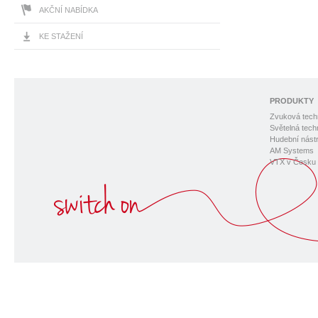
AKČNÍ NABÍDKA
KE STAŽENÍ
PRODUKTY
Zvuková tech
Světelná tech
Hudební nástr
AM Systems
VTX v Česku