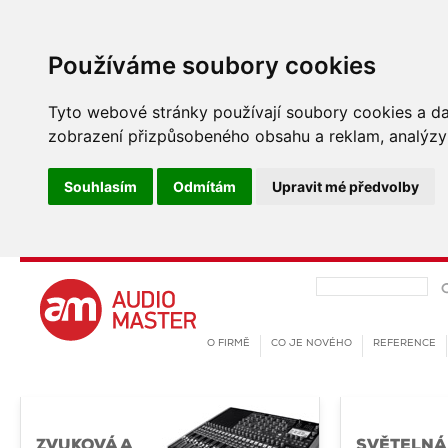
Používáme soubory cookies
Tyto webové stránky používají soubory cookies a dalš
zobrazení přizpůsobeného obsahu a reklam, analýzy 
Souhlasím
Odmítám
Upravit mé předvolby
O FIRMĚ
CO JE NOVÉHO
REFERENCE
ZVUKOVÁ A
SVĚTELNÁ