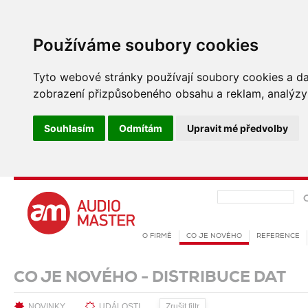
Používáme soubory cookies
Tyto webové stránky používají soubory cookies a dalš
zobrazení přizpůsobeného obsahu a reklam, analýzy 
Souhlasím
Odmítám
Upravit mé předvolby
O FIRMĚ
CO JE NOVÉHO
REFERENCE
CO JE NOVÉHO - DISTRIBUCE DAT
NOVINKY
UDÁLOSTI