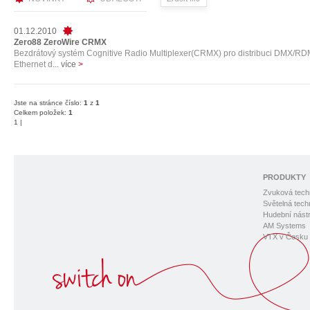
01.12.2010
Zero88 ZeroWire CRMX
Bezdrátový systém Cognitive Radio Multiplexer(CRMX) pro distribuci DMX/RD
Ethernet d
... více
>
Jste na stránce číslo:
1
z
1
Celkem položek:
1
1
|
PRODUKTY
Zvuková tech
Světelná tech
Hudební nástr
AM Systems
VTX v Česku