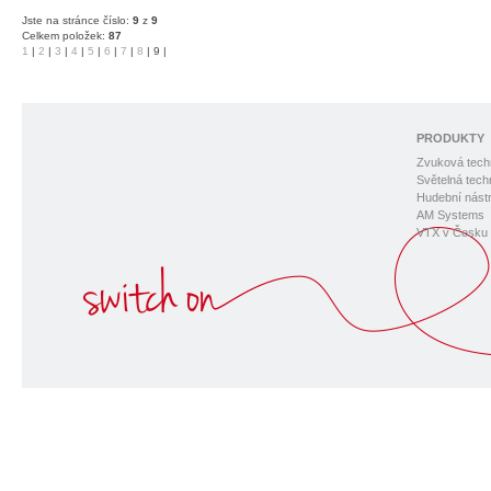
Jste na stránce číslo:
9
z
9
Celkem položek:
87
1
|
2
|
3
|
4
|
5
|
6
|
7
|
8
|
9
|
PRODUKTY
Zvuková tech
Světelná tech
Hudební nástr
AM Systems
VTX v Česku