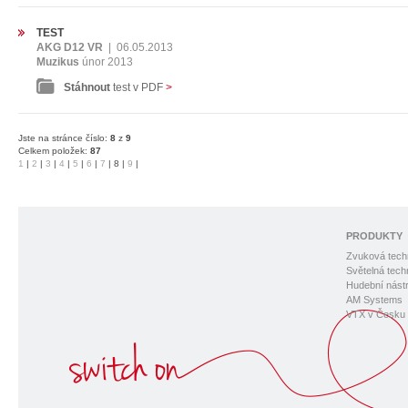
TEST
AKG D12 VR
|
06.05.2013
Muzikus
únor 2013
Stáhnout
test v PDF
>
Jste na stránce číslo:
8
z
9
Celkem položek:
87
1
|
2
|
3
|
4
|
5
|
6
|
7
|
8
|
9
|
PRODUKTY
Zvuková tech
Světelná tech
Hudební nástr
AM Systems
VTX v Česku