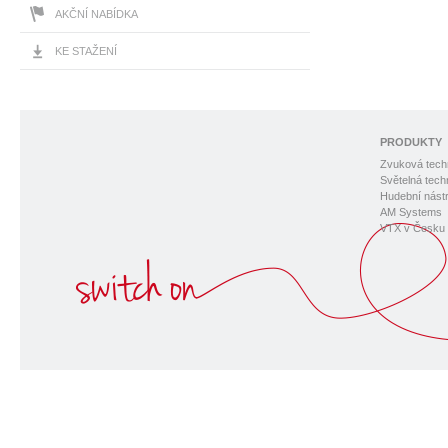
AKČNÍ NABÍDKA
KE STAŽENÍ
PRODUKTY
Zvuková tech
Světelná tech
Hudební nástr
AM Systems
VTX v Česku