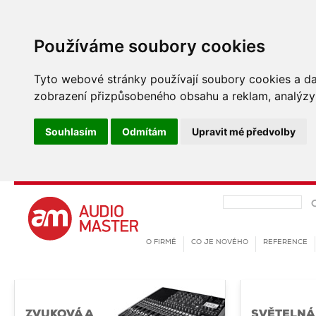
Používáme soubory cookies
Tyto webové stránky používají soubory cookies a dalš
zobrazení přizpůsobeného obsahu a reklam, analýzy 
Souhlasím
Odmítám
Upravit mé předvolby
O FIRMĚ
CO JE NOVÉHO
REFERENCE
ZVUKOVÁ A
SVĚTELNÁ