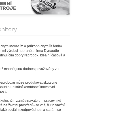
EBNÍ
TROJE
onitory
ickým inovacím a průkopnickým řešením.
ními výrobci neorané a firma Dynaudio
finujícím dobrý reprobox. Ideální časová a
ichž mnohé jsou dodnes považovány za
ce reproboxů může produkovat skutečně
naudio unikátní kombinací inovativní
osti.
e skutečným zaměstnavatelem pracovníků
na životní prostředí – to vnější i to vnitřní.
také sociální zodpovědnost a starání se