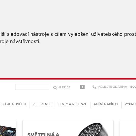
ší sledovací nástroje s cílem vylepšení uživatelského pro
roje návštěvnosti.
VOLEJTE ZDARMA
800
CO JE NOVÉHO
REFERENCE
TESTY A RECENZE
AKČNÍ NABÍDKY
VÝPRO
SVĚTELNÁ A