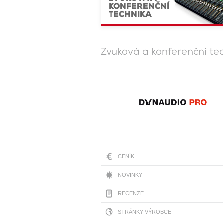
KONFERENČNÍ
TECHNIKA
Zvuková a konferenční te
CENÍK
NOVINKY
RECENZE
STRÁNKY VÝROBCE