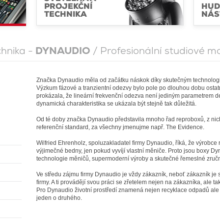
PROJEKČNÍ
HUD
TECHNIKA
NÁS
chnika -
DYNAUDIO
/ Profesionální studiové m
Značka Dynaudio měla od začátku náskok díky skutečným technolog
Výzkum fázové a tranzientní odezvy bylo pole po dlouhou dobu ostat
prokázala, že lineární frekvenční odezva není jediným parametrem de
dynamická charakteristika se ukázala být stejně tak důležitá.
Od té doby značka Dynaudio představila mnoho řad reproboxů, z n
referenční standard, za všechny jmenujme např. The Evidence.
Wilfried Ehrenholz, spoluzakladatel firmy Dynaudio, říká, že výrob
výjimečné bedny, jen pokud vyvíjí vlastní měniče. Proto jsou boxy Dy
technologie měničů, supermoderní výroby a skutečné řemeslné zručn
Ve středu zájmu firmy Dynaudio je vždy zákazník, neboť zákazník j
firmy. A ti provádějí svou práci se zřetelem nejen na zákazníka, ale také 
Pro Dynaudio životní prostředí znamená nejen recyklace odpadů ale 
jeden o druhého.