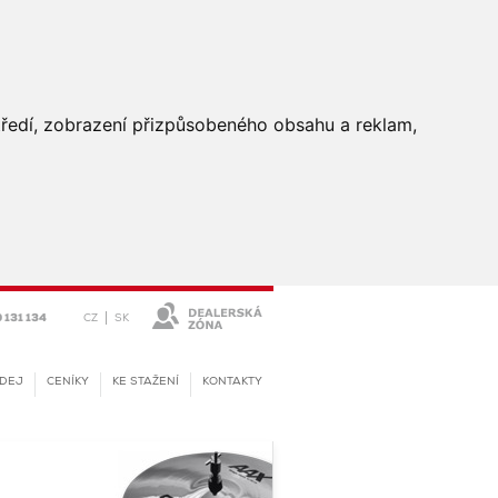
středí, zobrazení přizpůsobeného obsahu a reklam,
|
CZ
SK
 131 134
DEJ
CENÍKY
KE STAŽENÍ
KONTAKTY