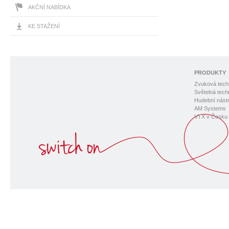
AKČNÍ NABÍDKA
KE STAŽENÍ
PRODUKTY
Zvuková tech
Světelná tech
Hudební nástr
AM Systems
VTX v Česku