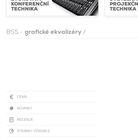
KONFERENČNÍ
PROJEKČN
TECHNIKA
TECHNIKA
BSS -
grafické ekvalizéry
/
CENÍK
NOVINKY
RECENZE
STRÁNKY VÝROBCE