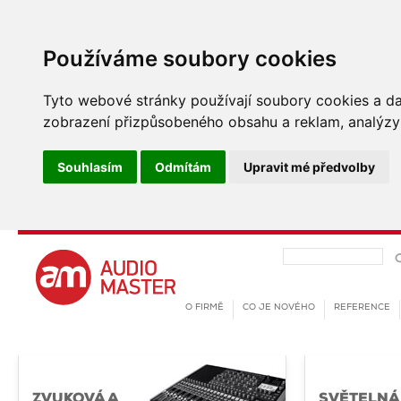
Používáme soubory cookies
Tyto webové stránky používají soubory cookies a dalš
zobrazení přizpůsobeného obsahu a reklam, analýzy 
Souhlasím
Odmítám
Upravit mé předvolby
O FIRMĚ
CO JE NOVÉHO
REFERENCE
ZVUKOVÁ A
SVĚTELNÁ