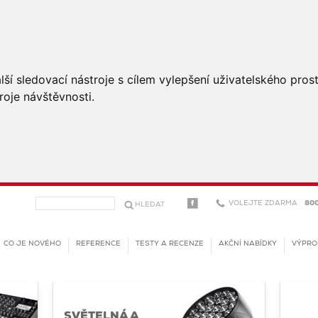
ší sledovací nástroje s cílem vylepšení uživatelského pro
roje návštěvnosti.
VOLEJTE ZDARMA
800
CO JE NOVÉHO
REFERENCE
TESTY A RECENZE
AKČNÍ NABÍDKY
VÝPRO
SVĚTELNÁ A