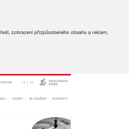
středí, zobrazení přizpůsobeného obsahu a reklam,
|
CZ
SK
 131 134
DEJ
CENÍKY
KE STAŽENÍ
KONTAKTY