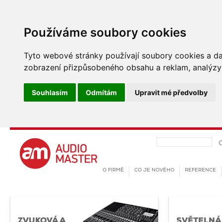
Používáme soubory cookies
Tyto webové stránky používají soubory cookies a dalš
zobrazení přizpůsobeného obsahu a reklam, analýzy 
Souhlasím
Odmítám
Upravit mé předvolby
O FIRMĚ
CO JE NOVÉHO
REFERENCE
ZVUKOVÁ A
SVĚTELNÁ