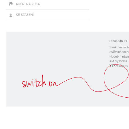
AKČNÍ NABÍDKA
KE STAŽENÍ
PRODUKTY
Zvuková tech
Světelná tech
Hudební nástr
AM Systems
VTX v Česku