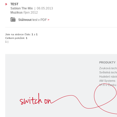
TEST
Sabian The Mix
|
06.05.2013
Muzikus
říjen 2012
Stáhnout
test v PDF
>
Jste na stránce číslo:
1
z
1
Celkem položek:
1
1
|
PRODUKTY
Zvuková tech
Světelná tech
Hudební nástr
AM Systems
VTX v Česku