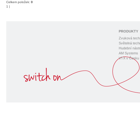
Celkem položek:
0
1
|
PRODUKTY
Zvuková tech
Světelná tech
Hudební nástr
AM Systems
VTX v Česku