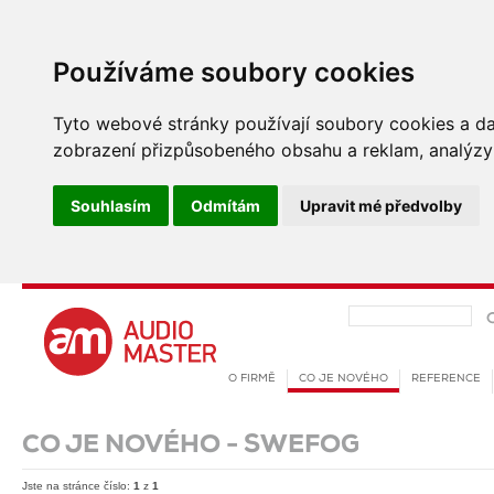
Používáme soubory cookies
Tyto webové stránky používají soubory cookies a dalš
zobrazení přizpůsobeného obsahu a reklam, analýzy 
Souhlasím
Odmítám
Upravit mé předvolby
O FIRMĚ
CO JE NOVÉHO
REFERENCE
CO JE NOVÉHO - SWEFOG
Jste na stránce číslo:
1
z
1