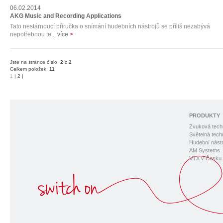
06.02.2014
AKG Music and Recording Applications
Tato nestárnoucí příručka o snímání hudebních nástrojů se příliš nezabývá
nepotřebnou te
... více
>
Jste na stránce číslo:
2
z
2
Celkem položek:
11
1
|
2
|
PRODUKTY
Zvuková tech
Světelná tech
Hudební nástr
AM Systems
VTX v Česku