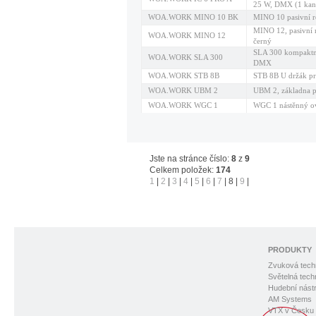
25 W, DMX (1 kan
WOA.WORK MINO 10 BK
MINO 10 pasivní 
MINO 12, pasivní 
WOA.WORK MINO 12
černý
SLA 300 kompaktní
WOA.WORK SLA 300
DMX
WOA.WORK STB 8B
STB 8B U držák p
WOA.WORK UBM 2
UBM 2, základna 
WOA.WORK WGC 1
WGC 1 nástěnný ovl
Jste na stránce číslo:
8
z
9
Celkem položek:
174
1
|
2
|
3
|
4
|
5
|
6
|
7
|
8
|
9
|
PRODUKTY
Zvuková tech
Světelná tech
Hudební nástr
AM Systems
VTX v Česku