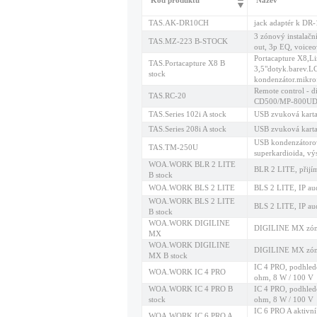
Kód produktu
Název
TAS.AK-DR10CH
jack adaptér k DR
3 zónový instalačn
TAS.MZ-223 B-STOCK
out, 3p EQ, voic
Portacapture X8,L
TAS.Portacapture X8 B
3,5"dotyk.barev.L
stock
kondenzátor.mikr
Remote control - di
TAS.RC-20
CD500/MP-800U
TAS.Series 102i A stock
USB zvuková kart
TAS.Series 208i A stock
USB zvuková kart
USB kondenzátorov
TAS.TM-250U
superkardioida, vý
WOA.WORK BLR 2 LITE
BLR 2 LITE, přijím
B stock
WOA.WORK BLS 2 LITE
BLS 2 LITE, IP au
WOA.WORK BLS 2 LITE
BLS 2 LITE, IP au
B stock
WOA.WORK DIGILINE
DIGILINE MX zóno
MX
WOA.WORK DIGILINE
DIGILINE MX zóno
MX B stock
IC 4 PRO, podhled
WOA.WORK IC 4 PRO
ohm, 8 W / 100 V
WOA.WORK IC 4 PRO B
IC 4 PRO, podhled
stock
ohm, 8 W / 100 V
IC 6 PRO A aktivn
WOA.WORK IC 6 PRO A