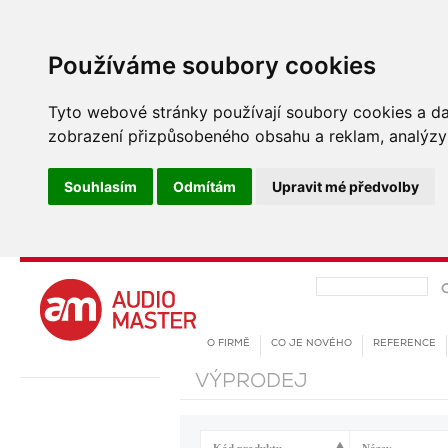
Používáme soubory cookies
Tyto webové stránky používají soubory cookies a dalš
zobrazení přizpůsobeného obsahu a reklam, analýzy 
Souhlasím
Odmítám
Upravit mé předvolby
O FIRMĚ
CO JE NOVÉHO
REFERENCE
VÝPRODEJ