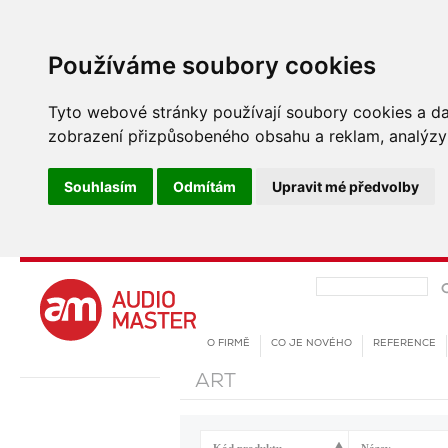
Používáme soubory cookies
Tyto webové stránky používají soubory cookies a dalš
zobrazení přizpůsobeného obsahu a reklam, analýzy 
Souhlasím
Odmítám
Upravit mé předvolby
O FIRMĚ
CO JE NOVÉHO
REFERENCE
ART