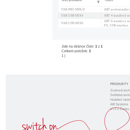
Kód produktu
Název
YAR.PRO MPA II
ART profesionální 
YAR.USB MIX4
ART 4-kanálový mix
ART 6-kanálový mix
YAR.USB MIX6
FX, USB interface
Jste na stránce číslo:
1
z
1
Celkem položek:
3
1
|
PRODUKTY
Zvuková tech
Světelná tech
Hudební nástr
AM Systems
VTX v Česku