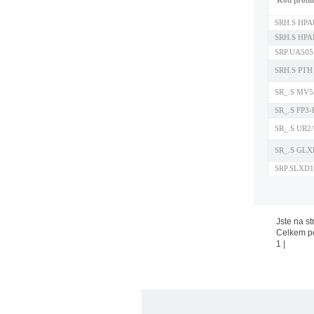
Kód produ
SRH.S HPA
SRH.S HPA
SRP.UA505
SRH.S PTH
SR_.S MV5
SR_.S FP3
SR_.S UR2
SR_.S GLX
SRP.SLXD1
Jste na st
Celkem p
1
|