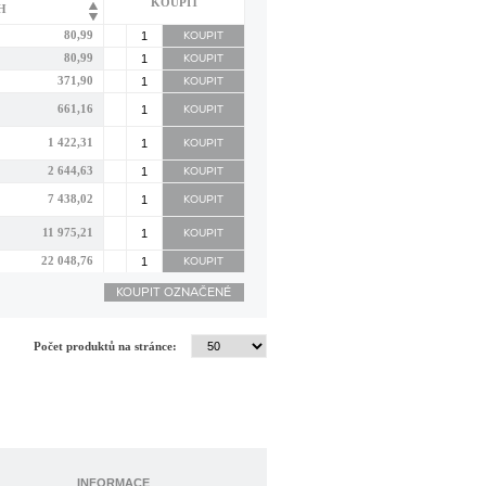
KOUPIT
H
80,99
80,99
371,90
661,16
1 422,31
2 644,63
7 438,02
11 975,21
22 048,76
Počet produktů na stránce:
INFORMACE