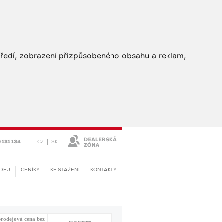
středí, zobrazení přizpůsobeného obsahu a reklam,
|
CZ
SK
 131 134
DEJ
CENÍKY
KE STAŽENÍ
KONTAKTY
rodejová cena bez