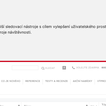
ší sledovací nástroje s cílem vylepšení uživatelského pro
roje návštěvnosti.
VOLEJTE ZDARMA
800
CO JE NOVÉHO
REFERENCE
TESTY A RECENZE
AKČNÍ NABÍDKY
VÝPRO
Výp