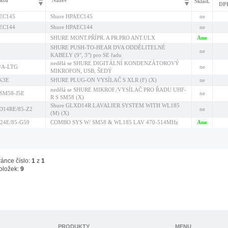
ktu
Název
Sklad.
DP
EC145
Shure HPAEC145
ne
EC144
Shure HPAEC144
ne
SHURE MONT.PŘÍPR. A PR.PRO ANT.ULX
Ano
SHURE PUSH-TO-HEAR DVA ODDĚLITELNÉ
ne
KABELY (9", 3") pro SE řadu
nedělá se SHURE DIGITÁLNÍ KONDENZÁTOROVÝ
/A-LTG
ne
MIKROFON, USB, ŠEDÝ
-K3E
SHURE PLUG-ON VYSÍLAČ S XLR (F) (X)
ne
nedělá se SHURE MIKROF./VYSÍLAČ PRO ŘADU UHF-
/SM58-J5E
ne
R S SM58 (X)
Shure GLXD14R LAVALIER SYSTEM WITH WL185
D14RE/85-Z2
ne
(M) (X)
24E/85-G59
COMBO SYS W/ SM58 & WL185 LAV 470-514MHz
Ano
ránce číslo:
1
z
1
oložek:
9
PRODUKTY
MENU